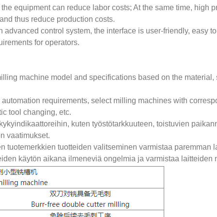
f the equipment can reduce labor costs; At the same time, high 
, and thus reduce production costs.
 advanced control system, the interface is user-friendly, easy 
uirements for operators.
illing machine model and specifications based on the material, 
 automation requirements, select milling machines with corresp
c tool changing, etc.
skykyindikaattoreihin, kuten työstötarkkuuteen, toistuvien paik
ön vaatimukset.
jen tuotemerkkien tuotteiden valitseminen varmistaa paremman 
tteiden käytön aikana ilmeneviä ongelmia ja varmistaa laitteiden