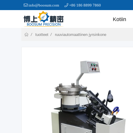
info@boosum.com
+86 186 8899 7860
Kotiin
tuotteet
ruuviautomaattinen jyrsinkone