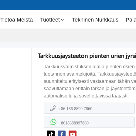
Tietoa Meistä
Tuotteet
Tekninen Nurkkaus
Pal
Tarkkuusjäysteetön pienten urien jyr
Tarkkuusvalmistuksen alalla pienten osien 
tuotannon avaintekijöitä. Tarkkuusjäystee
suunniteltu erityisesti vastaamaan tähän v
saavuttamaan erittäin tarkan ja jäysteettö
automatisoitu ja sovellettavissa laajasti.
+86 186 8899 7860
8618688997860