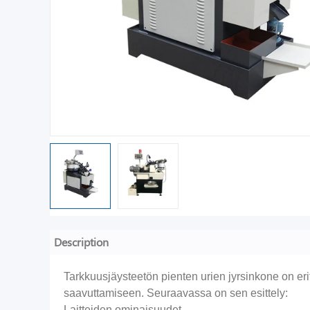
Description
Tarkkuusjäysteetön pienten urien jyrsinkone on erit
saavuttamiseen. Seuraavassa on sen esittely:
Laitteiden ominaisuudet