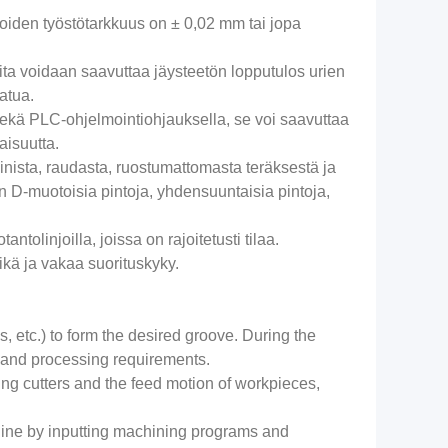
 joiden työstötarkkuus on ± 0,02 mm tai jopa
teita voidaan saavuttaa jäysteetön lopputulos urien
atua.
 sekä PLC-ohjelmointiohjauksella, se voi saavuttaa
aisuutta.
miinista, raudasta, ruostumattomasta teräksestä ja
en D-muotoisia pintoja, yhdensuuntaisia ​​pintoja,
tolinjoilla, joissa on rajoitetusti tilaa.
ikä ja vakaa suorituskyky.
es, etc.) to form the desired groove. During the
ls and processing requirements.
ling cutters and the feed motion of workpieces,
hine by inputting machining programs and