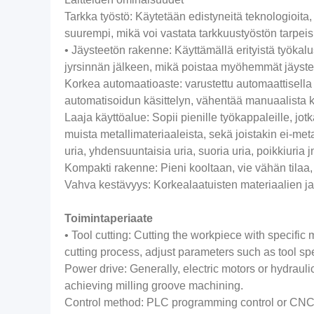
Tarkka työstö: Käytetään edistyneitä teknologioita
suurempi, mikä voi vastata tarkkuustyöstön tarpeisi
• Jäysteetön rakenne: Käyttämällä erityistä työkalu
jyrsinnän jälkeen, mikä poistaa myöhemmät jäystee
Korkea automaatioaste: varustettu automaattisella 
automatisoidun käsittelyn, vähentää manuaalista k
Laaja käyttöalue: Sopii pienille työkappaleille, jot
muista metallimateriaaleista, sekä joistakin ei-metal
uria, yhdensuuntaisia ​​uria, suoria uria, poikkiuria j
Kompakti rakenne: Pieni kooltaan, vie vähän tilaa, he
Vahva kestävyys: Korkealaatuisten materiaalien ja 
Toimintaperiaate
• Tool cutting: Cutting the workpiece with specific m
cutting process, adjust parameters such as tool sp
Power drive: Generally, electric motors or hydrauli
achieving milling groove machining.
Control method: PLC programming control or CNC s