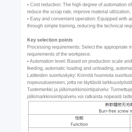
• Cost reduction: The high degree of automation o
reduce the scrap rate, improve material utilization
• Easy and convenient operation: Equipped with an
through simple training, reducing the technical req
Key selection points
Processing requirements: Select the appropriate m
requirements of the workpiece.
• Automation level: Based on production scale and
feeding, automatic loading and unloading, automati
Laitteiden suorituskyky: Kiinnitä huomiota suoritu
nopeusalueeseen, jotta ne täyttävät tarkkuustyöst
Tuotemerkki ja jälkimarkkinointipalvelu: Tunnettu
jälkimarkkinointipalvelu voi ratkaista nopeasti lai