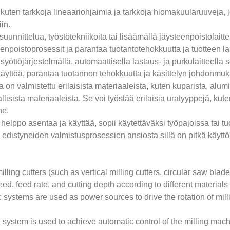
, kuten tarkkoja lineaariohjaimia ja tarkkoja hiomakuularuuveja,
in.
suunnittelua, työstötekniikoita tai lisäämällä jäysteenpoistolait
npoistoprosessit ja parantaa tuotantotehokkuutta ja tuotteen la
syöttöjärjestelmällä, automaattisella lastaus- ja purkulaitteella
äyttöä, parantaa tuotannon tehokkuutta ja käsittelyn johdonmuk
ka on valmistettu erilaisista materiaaleista, kuten kuparista, alu
lisista materiaaleista. Se voi työstää erilaisia ​​uratyyppejä, kut
ne.
lppo asentaa ja käyttää, sopii käytettäväksi työpajoissa tai tuotan
edistyneiden valmistusprosessien ansiosta sillä on pitkä käyttö
illing cutters (such as vertical milling cutters, circular saw blad
eed, feed rate, and cutting depth according to different materia
c systems are used as power sources to drive the rotation of mil
ystem is used to achieve automatic control of the milling mac