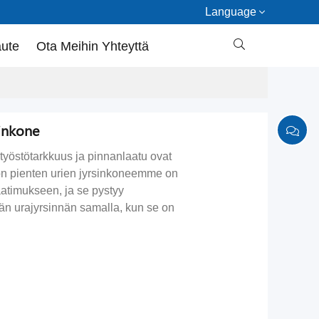
Language

aute
Ota Meihin Yhteyttä
sinkone
työstötarkkuus ja pinnanlaatu ovat
tön pienten urien jyrsinkoneemme on
aatimukseen, ja se pystyy
män urajyrsinnän samalla, kun se on